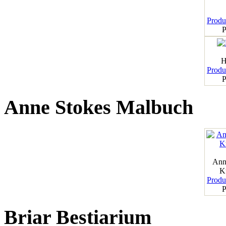
Produk
P
H
Produk
P
Anne Stokes Malbuch
Ann
K
Produk
P
Briar Bestiarium