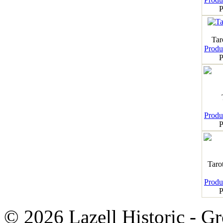
P
Tar
Produk
P
Produk
P
Taro
Produk
P
© 2026 Lazell Historic - G