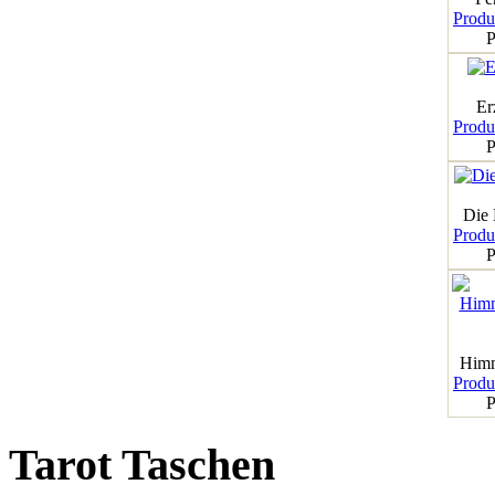
Produk
P
Er
Produk
P
Die
Produk
P
Himm
Produk
P
Tarot Taschen