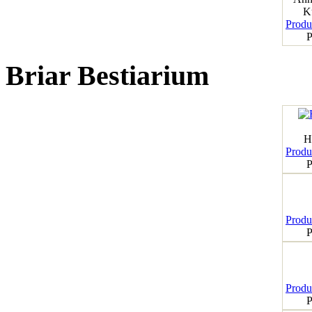
K
Produk
P
Briar Bestiarium
H
Produk
P
Produk
P
Produk
P