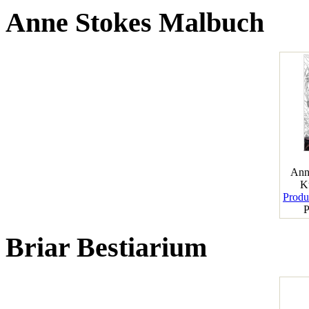
Anne Stokes Malbuch
Ann
K
Produk
P
Briar Bestiarium