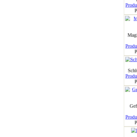
Produk
P
Magi
Produk
P
Schl
Produk
P
Gef
Produk
P