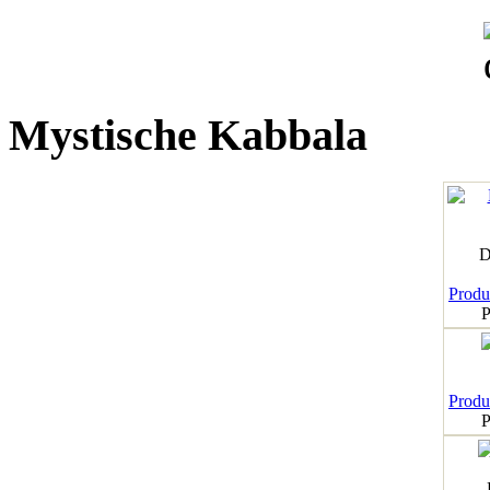
Mystische Kabbala
D
Produk
P
Produk
P