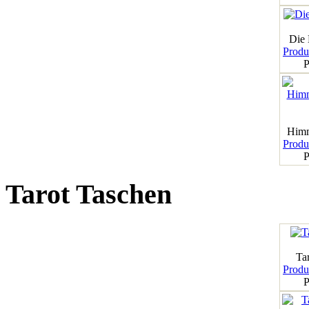
Die
Produk
P
Himm
Produk
P
Tarot Taschen
Tar
Produk
P