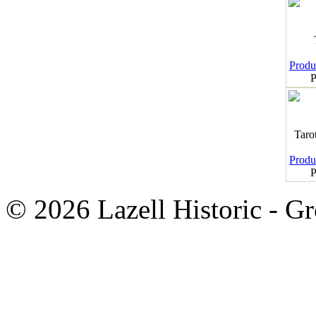
Produk
P
Taro
Produk
P
© 2026 Lazell Historic - G