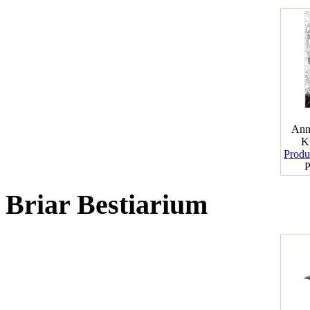
Ann
K
Produk
P
Briar Bestiarium