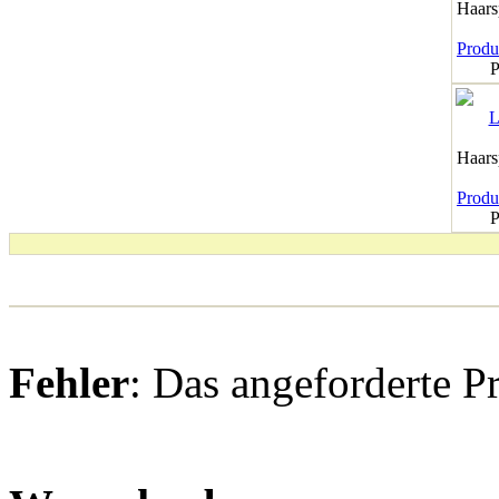
Haar
Produk
P
Haar
Produk
P
Fehler
: Das angeforderte P