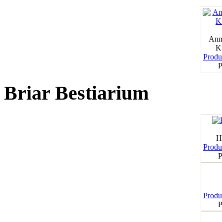
Ann
K
Produk
P
Briar Bestiarium
H
Produk
P
Produk
P