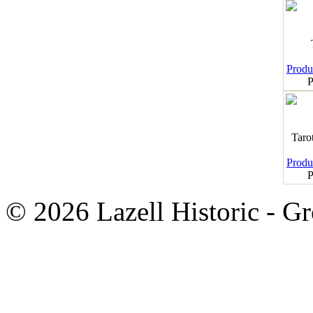
Produk
P
Taro
Produk
P
© 2026 Lazell Historic - G