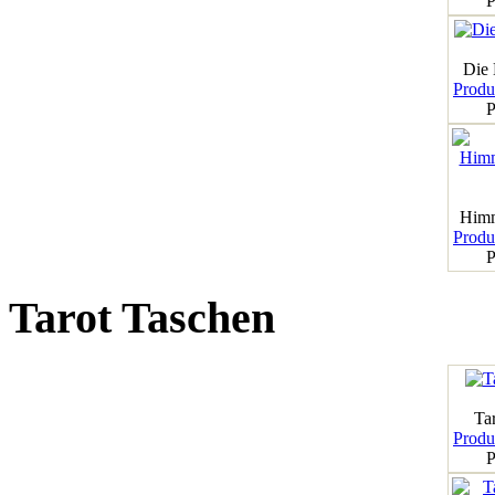
P
Die
Produk
P
Himm
Produk
P
Tarot Taschen
Tar
Produk
P