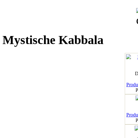
Mystische Kabbala
D
Produk
P
Produk
P