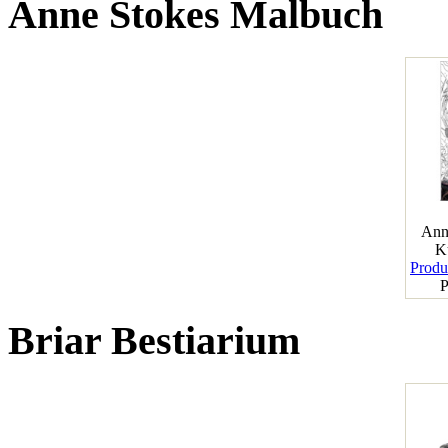
Anne Stokes Malbuch
Ann
K
Produk
P
Briar Bestiarium