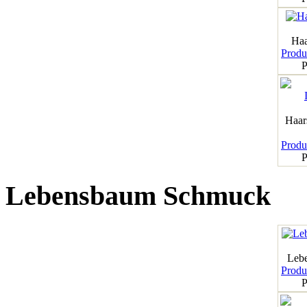
Haa
Produk
P
Haar
Produk
P
Lebensbaum Schmuck
Leb
Produk
P