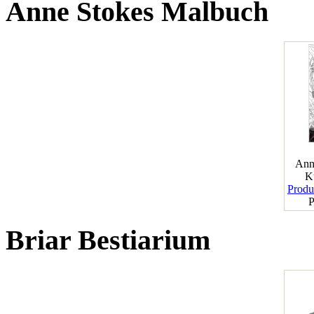
Anne Stokes Malbuch
Ann
K
Produk
P
Briar Bestiarium