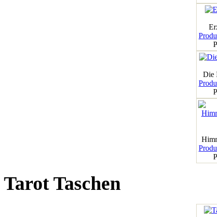
Er
Produk
P
Die
Produk
P
Himm
Produk
P
Tarot Taschen