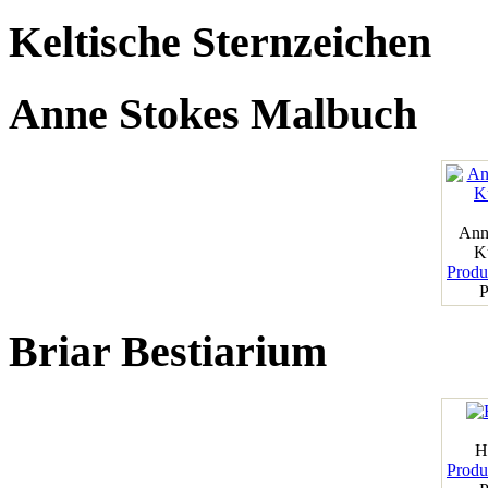
Keltische Sternzeichen
Anne Stokes Malbuch
Ann
K
Produk
P
Briar Bestiarium
H
Produk