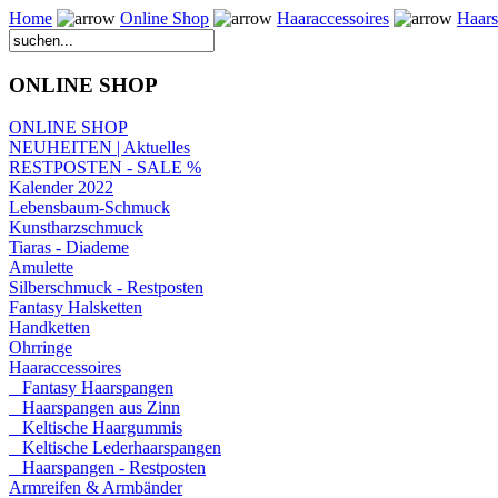
Home
Online Shop
Haaraccessoires
Haars
ONLINE SHOP
ONLINE SHOP
NEUHEITEN | Aktuelles
RESTPOSTEN - SALE %
Kalender 2022
Lebensbaum-Schmuck
Kunstharzschmuck
Tiaras - Diademe
Amulette
Silberschmuck - Restposten
Fantasy Halsketten
Handketten
Ohrringe
Haaraccessoires
Fantasy Haarspangen
Haarspangen aus Zinn
Keltische Haargummis
Keltische Lederhaarspangen
Haarspangen - Restposten
Armreifen & Armbänder