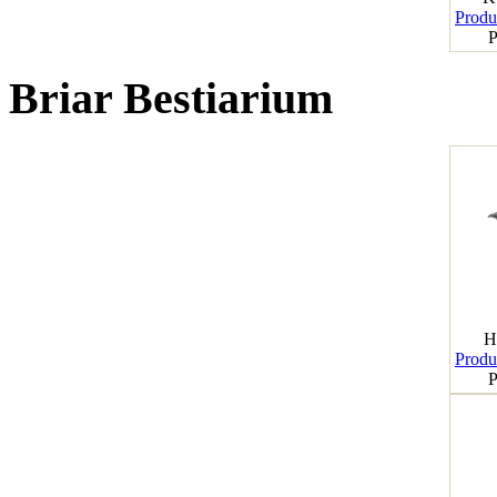
Produk
P
Briar Bestiarium
H
Produk
P