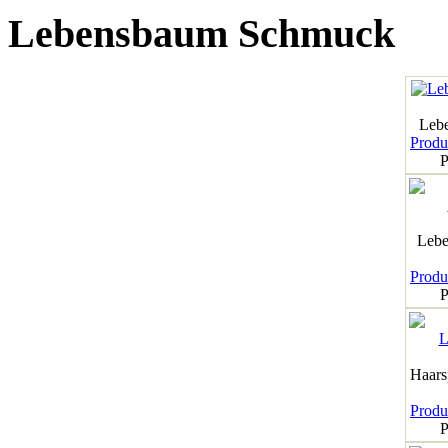
Lebensbaum Schmuck
Leb
Produk
P
Lebe
Produk
P
Haar
Produk
P