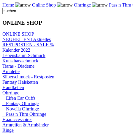
Home
Online Shop
Ohrringe
Pass n Thru
ONLINE SHOP
ONLINE SHOP
NEUHEITEN | Aktuelles
RESTPOSTEN - SALE %
Kalender 2022
Lebensbaum-Schmuck
Kunstharzschmuck
Tiaras - Diademe
Amulette
Silberschmuck - Restposten
Fantasy Halsketten
Handketten
Ohrringe
Elfen Ear Cuffs
Fantasy Ohrringe
Novella Ohrringe
Pass n Thru Ohrringe
Haaraccessoires
Armreifen & Armbänder
Ringe