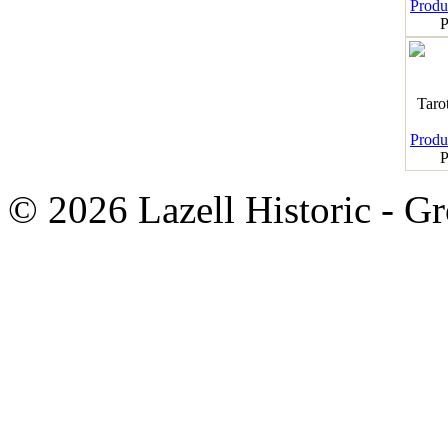
Produk
P
Taro
Produk
P
© 2026 Lazell Historic - G