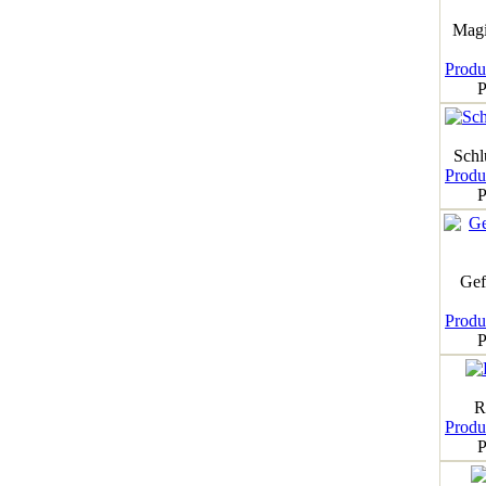
Magi
Produk
P
Schl
Produk
P
Gef
Produk
P
R
Produk
P