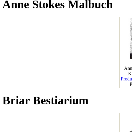
Anne Stokes Malbuch
Ann
K
Produk
P
Briar Bestiarium