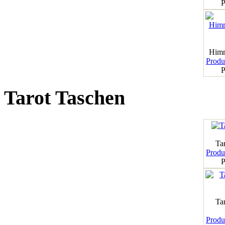
P
Himm
Produk
P
Tarot Taschen
Tar
Produk
P
Ta
Produk