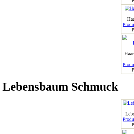
P
Haa
Produk
P
Haar
Produk
P
Lebensbaum Schmuck
Leb
Produk
P