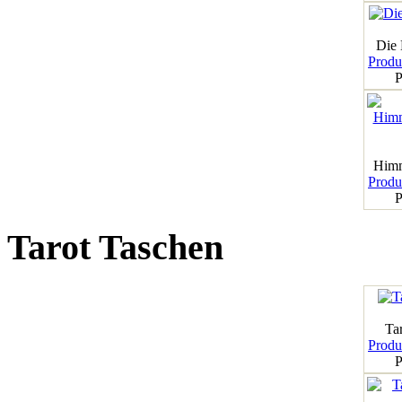
Die
Produk
P
Himm
Produk
P
Tarot Taschen
Tar
Produk
P