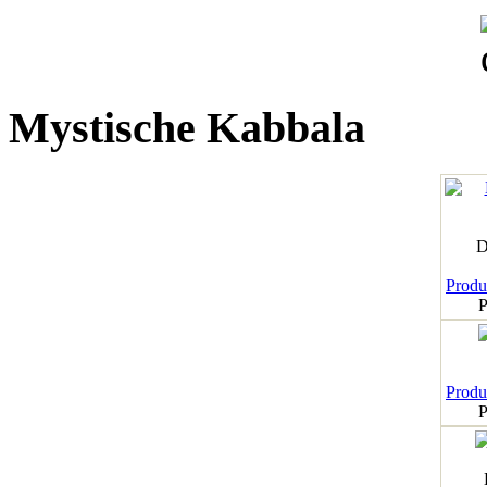
Mystische Kabbala
D
Produk
P
Produk
P