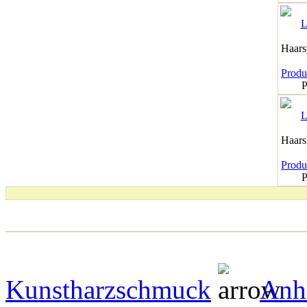
Haar
Produk
P
Haar
Produk
P
Kunstharzschmuck
Anh