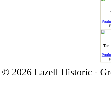
Produk
P
Taro
Produk
P
© 2026 Lazell Historic - G