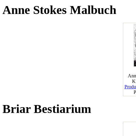
Anne Stokes Malbuch
Ann
K
Produk
P
Briar Bestiarium