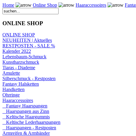
Home
Online Shop
Haaraccessoires
Fanta
ONLINE SHOP
ONLINE SHOP
NEUHEITEN | Aktuelles
RESTPOSTEN - SALE %
Kalender 2022
Lebensbaum-Schmuck
Kunstharzschmuck
Tiaras - Diademe
Amulette
Silberschmuck - Restposten
Fantasy Halsketten
Handketten
Ohrringe
Haaraccessoires
Fantasy Haarspangen
Haarspangen aus Zinn
Keltische Haargummis
Keltische Lederhaarspangen
Haarspangen - Restposten
Armreifen & Armbänder