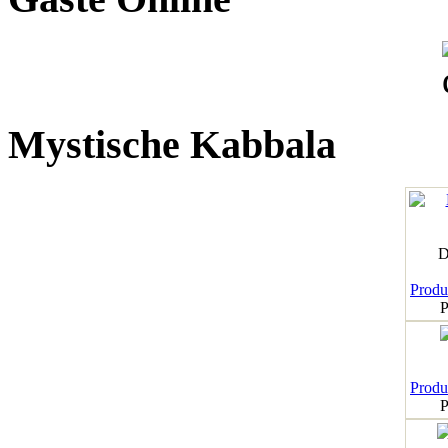
Mystische Kabbala
D
Produk
P
Produk
P