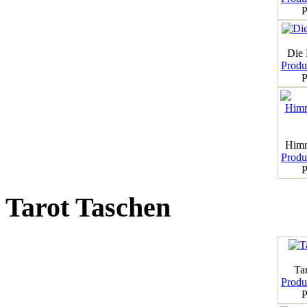
P
Die
Produk
P
Himm
Produk
P
Tarot Taschen
Tar
Produk
P