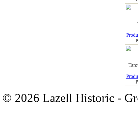
Produk
P
Taro
Produk
P
© 2026 Lazell Historic - G