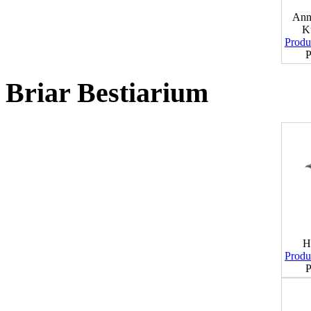
Ann
K
Produk
P
Briar Bestiarium
H
Produk
P