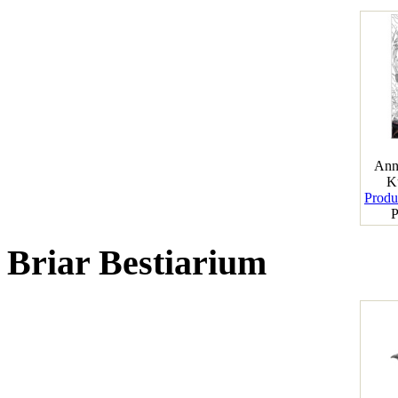
Ann
K
Produk
P
Briar Bestiarium