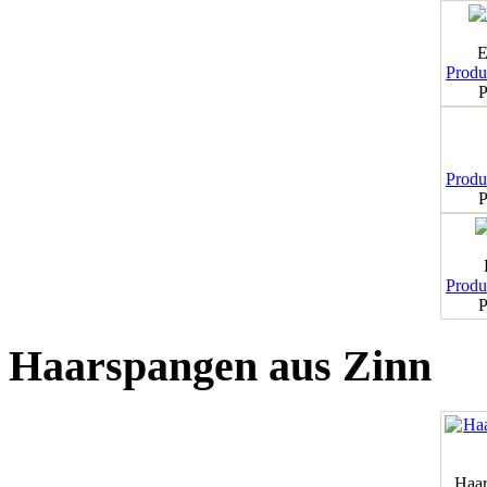
E
Produk
P
Produk
P
Produk
P
Haarspangen aus Zinn
Haar