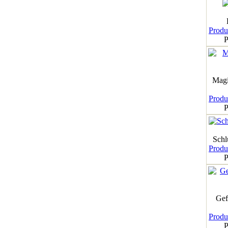
Produk
P
Magi
Produk
P
Schl
Produk
P
Gef
Produk
P